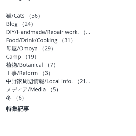
猫/Cats
（36）
36件の記事
Blog
（24）
24件の記事
DIY/Handmade/Repair work.
（20）
Food/Drink/Cooking
（31）
31件の記事
母屋/Omoya
（29）
29件の記事
Camp
（19）
19件の記事
植物/Botanical
（7）
7件の記事
工事/Reform
（3）
3件の記事
中野家周辺情報/Local info.
（21）
21件の記事
メディア/Media
（5）
5件の記事
冬
（6）
6件の記事
特集記事