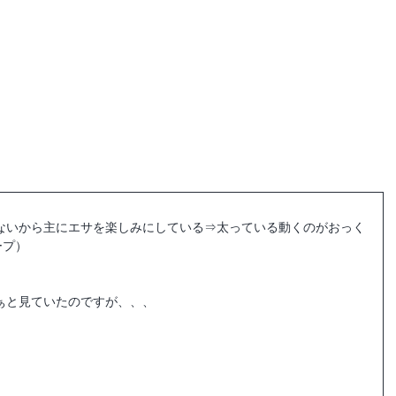
母屋ご予約
haconiwa Campお休み中
ないから主にエサを楽しみにしている⇒太っている動くのがおっく
ープ）
ぁと見ていたのですが、、、