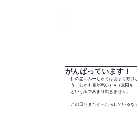
中野屋
HOME
母屋
がんばっています！
目の悪いみーちゅうはあまり動け
う（しかも目が悪い）∞（無限ル
という訳であまり動きません。
この日もまたぐーたらしているな