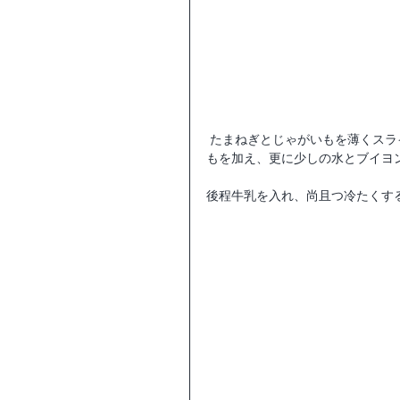
 たまねぎとじゃがいもを薄くスライスし、たまねぎを焦げないようにバターで炒めてからじゃがい
もを加え、更に少しの水とブイヨ
後程牛乳を入れ、尚且つ冷たくす