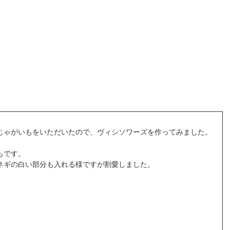
母屋ご予約
haconiwa Campお休み中
じゃがいもをいただいたので、ヴィシソワーズを作ってみました。
もです。
ネギの白い部分も入れる様ですが割愛しました。