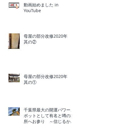
動画始めました in
YouTube
母屋の部分改修2020年
其の②
母屋の部分改修2020年
其の①
千葉県最大の開運パワース
ポットとして有名と噂の場
所へお参り ～信じるか信
じないかはあなた次第～