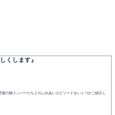
母屋ご予約
haconiwa Campお休み中
厳しくします』
野屋の猫メンバーたちとのふれあいエピソードをいくつかご紹介し