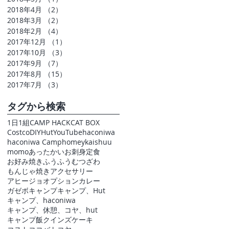
2018年4月
（2）
2件の記事
2018年3月
（2）
2件の記事
2018年2月
（4）
4件の記事
2017年12月
（1）
1件の記事
2017年10月
（3）
3件の記事
2017年9月
（7）
7件の記事
2017年8月
（15）
15件の記事
2017年7月
（3）
3件の記事
タグから検索
1日1組
CAMP HACK
CAT BOX
Costco
DIY
Hut
YouTube
haconiwa
haconiwa Camp
homey
kaishuu
momo
あったかい
お刺身定食
お好み焼き
ふうふう
むつざわ
もんじゃ焼き
アクセサリー
アヒージョ
オプション
カレー
ガゼボ
キャンプ
キャンプ、Hut
キャンプ、haconiwa
キャンプ、休憩、コヤ、hut
キャンプ飯
クインズケーキ