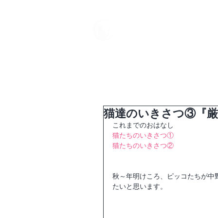
中野屋
HOME
母屋
猫達のいきさつ③『
これまでのおはなし
猫たちのいきさつ①
猫たちのいきさつ②
秋～年明けころ、ピッコたちが中
たいと思います。