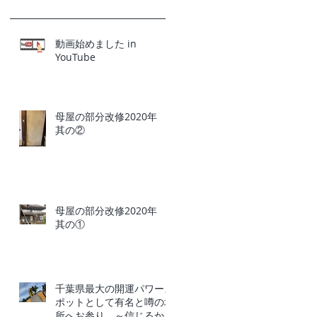
動画始めました in
YouTube
母屋の部分改修2020年
其の②
母屋の部分改修2020年
其の①
千葉県最大の開運パワース
ポットとして有名と噂の場
所へお参り ～信じるか信