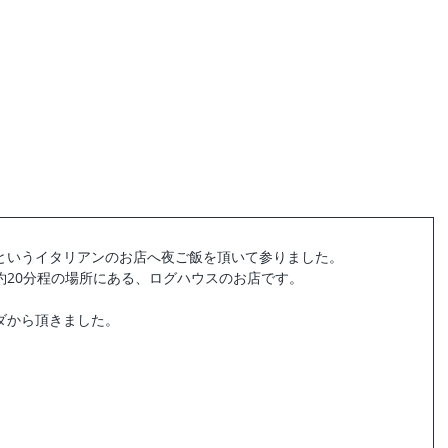
母屋ご予約
haconiwa Campお休み中
というイタリアンのお店へ夜ご飯を頂いて参りました。
約20分程の場所にある、ログハウスのお店です。
ダから頂きました。