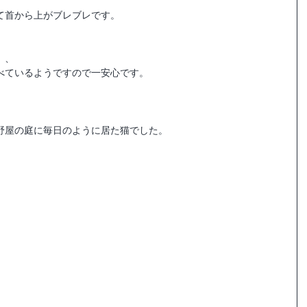
て首から上がブレブレです。
、、
べているようですので一安心です。
野屋の庭に毎日のように居た猫でした。