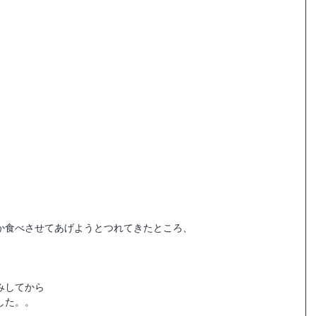
か食べさせてあげようとつれてきたところ、
、
みしてから
した。。