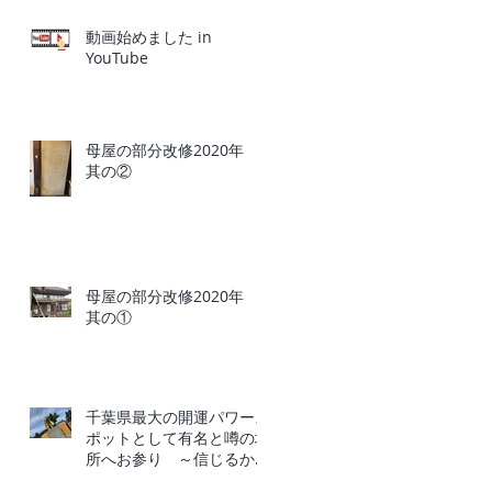
動画始めました in
YouTube
母屋の部分改修2020年
其の②
母屋の部分改修2020年
其の①
千葉県最大の開運パワース
ポットとして有名と噂の場
所へお参り ～信じるか信
じないかはあなた次第～