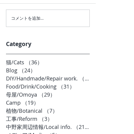
コメントを追加…
Category
猫/Cats
（36）
36件の記事
Blog
（24）
24件の記事
DIY/Handmade/Repair work.
（20）
Food/Drink/Cooking
（31）
31件の記事
母屋/Omoya
（29）
29件の記事
Camp
（19）
19件の記事
植物/Botanical
（7）
7件の記事
工事/Reform
（3）
3件の記事
中野家周辺情報/Local info.
（21）
21件の記事