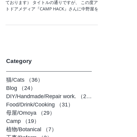
（※上記画像を『CAMP HACK』さんよりお借りし
ております） タイトルの通りですが、 この度アウ
トドアメディア『CAMP HACK』さんに中野屋をご
紹介いただきました。 HAMP HACKさんと言えば
キャンパーさん御用達の、とても有名なキャンプ
情報サイトですね。...
Category
猫/Cats
（36）
36件の記事
Blog
（24）
24件の記事
DIY/Handmade/Repair work.
（20）
20件の記事
Food/Drink/Cooking
（31）
31件の記事
母屋/Omoya
（29）
29件の記事
Camp
（19）
19件の記事