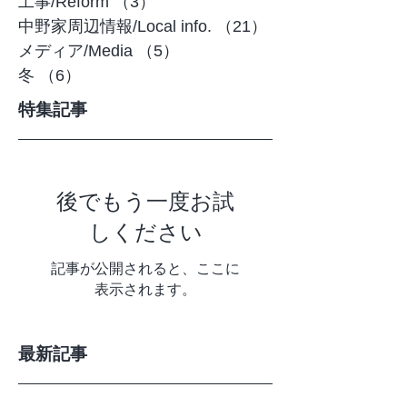
植物/Botanical
（7）
7件の記事
工事/Reform
（3）
3件の記事
中野家周辺情報/Local info.
（21）
21件の記事
メディア/Media
（5）
5件の記事
冬
（6）
6件の記事
特集記事
後でもう一度お試
しください
記事が公開されると、ここに
表示されます。
最新記事