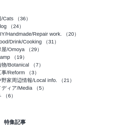
/Cats
（36）
36件の記事
log
（24）
24件の記事
IY/Handmade/Repair work.
（20）
20件の記事
ood/Drink/Cooking
（31）
31件の記事
屋/Omoya
（29）
29件の記事
amp
（19）
19件の記事
物/Botanical
（7）
7件の記事
事/Reform
（3）
3件の記事
野家周辺情報/Local info.
（21）
21件の記事
ディア/Media
（5）
5件の記事
冬
（6）
6件の記事
特集記事