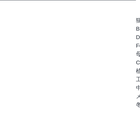
猫
B
D
F
母
C
植
工
中
メ