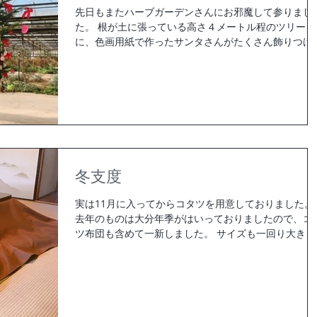
先日もまたハーブガーデンさんにお邪魔して参りまし
た。 根が土に張っている高さ４メートル程のツリー
に、色画用紙で作ったサンタさんがたくさん飾りつけ
れていました。 生きている大きな木に手作りの飾り付
けは意外とありそうでないかもしれません、全天候型
ハーブガーデンさんならではで...
冬支度
実は11月に入ってからコタツを用意しておりました。
去年のものは大分年季がはいっておりましたので、コ
ツ布団も含めて一新しました。 サイズも一回り大きく
なりましたので前よりちょっとゆったりお使い頂けま
す。 肌寒い日はコタツを見るだけでも何だか和んだ気
持ちになり身体が暖まるよ...