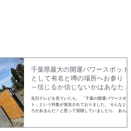
母屋ご予約
haconiwa Campお休み中
千葉県最大の開運パワースポット
として有名と噂の場所へお参り
～信じるか信じないかはあなた次
第～
先日テレビを見ていたら、 「千葉の開運パワースポッ
ト」という特集が放送されておりました。 そんなとこ
ろがあるんだ！と思って視聴していましたら、 あらあ
ら、中野屋から結構近い場所！（お車で約15分） とい
う事で早速伺ってまいりました。 吉ゾウくんのお寺
『長福寿寺』さんです。...