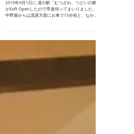
郷」のSoft Openに行ってきま
した～主に温泉のお話～
2019年9月1日に 道の駅「むつざわ、つどいの郷」
がSoft Openしたので早速伺ってまいりました。
中野屋からは茂原方面にお車で15分程と、なかな
か近い距離にあります。 *個人的にこの辺りでの
「車で15分」は「なかなか近い」という感覚であ
ります。...