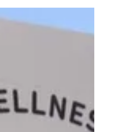
たら、 あらあら、中野屋から結構近い場所！（お
車で約15分） という事で早速伺ってまいりまし
た。 吉ゾウくんのお寺 『長福寿寺』さんです。...